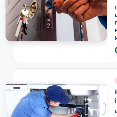
F
P
b
i