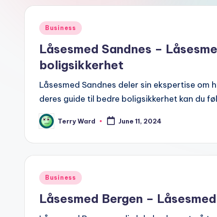
Posted
Business
in
Låsesmed Sandnes – Låsesmed
boligsikkerhet
Låsesmed Sandnes deler sin ekspertise om hv
deres guide til bedre boligsikkerhet kan du fø
Terry Ward
June 11, 2024
Posted
by
Posted
Business
in
Låsesmed Bergen – Låsesmeden