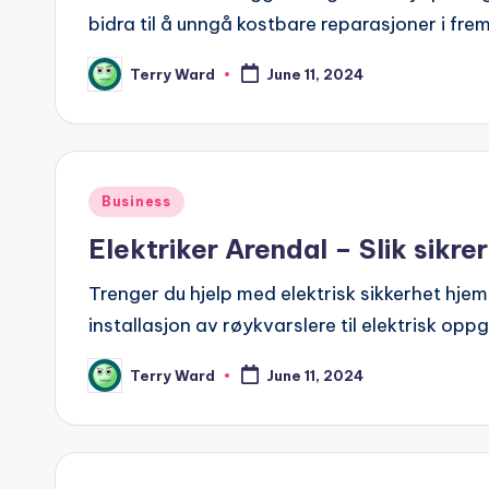
bidra til å unngå kostbare reparasjoner i fre
Terry Ward
June 11, 2024
Posted
by
Posted
Business
in
Elektriker Arendal – Slik sikre
Trenger du hjelp med elektrisk sikkerhet hjem
installasjon av røykvarslere til elektrisk op
Terry Ward
June 11, 2024
Posted
by