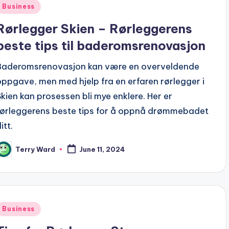
Posted
Business
n
Rørlegger Skien – Rørleggerens
beste tips til baderomsrenovasjon
Baderomsrenovasjon kan være en overveldende
oppgave, men med hjelp fra en erfaren rørlegger i
Skien kan prosessen bli mye enklere. Her er
rørleggerens beste tips for å oppnå drømmebadet
itt.
Terry Ward
June 11, 2024
osted
y
Posted
Business
n