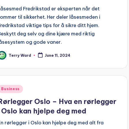
Låsesmed Fredrikstad er eksperten når det
kommer til sikkerhet. Her deler låsesmeden i
redrikstad viktige tips for å sikre ditt hjem.
Beskytt deg selv og dine kjære med riktig
låsesystem og gode vaner.
Terry Ward
June 11, 2024
osted
y
Posted
Business
n
Rørlegger Oslo – Hva en rørlegger
i Oslo kan hjelpe deg med
En rørlegger i Oslo kan hjelpe deg med alt fra