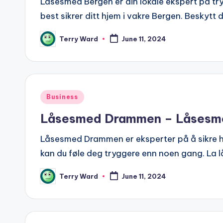
Låsesmed Bergen er din lokale ekspert på tr
best sikrer ditt hjem i vakre Bergen. Besky
Terry Ward
June 11, 2024
Posted
by
Posted
Business
in
Låsesmed Drammen – Låsesmed
Låsesmed Drammen er eksperter på å sikre hj
kan du føle deg tryggere enn noen gang. La 
Terry Ward
June 11, 2024
Posted
by