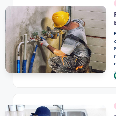
i
d
P
b
i