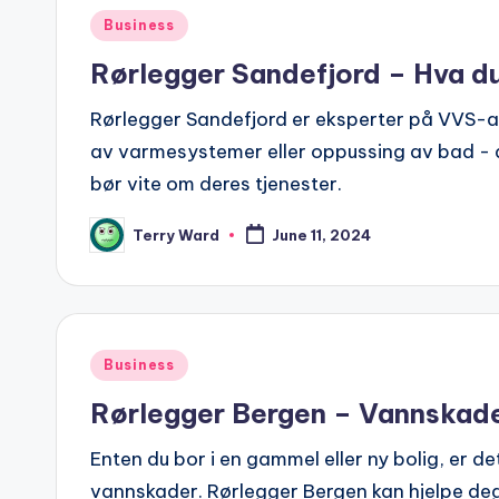
Posted
Business
in
Rørlegger Sandefjord – Hva d
Rørlegger Sandefjord er eksperter på VVS-arb
av varmesystemer eller oppussing av bad - d
bør vite om deres tjenester.
Terry Ward
June 11, 2024
Posted
by
Posted
Business
in
Rørlegger Bergen – Vannskade
Enten du bor i en gammel eller ny bolig, er d
vannskader. Rørlegger Bergen kan hjelpe deg 