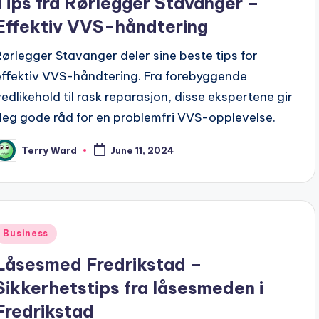
Tips fra Rørlegger Stavanger –
Effektiv VVS-håndtering
Rørlegger Stavanger deler sine beste tips for
effektiv VVS-håndtering. Fra forebyggende
vedlikehold til rask reparasjon, disse ekspertene gir
deg gode råd for en problemfri VVS-opplevelse.
Terry Ward
June 11, 2024
osted
y
Posted
Business
n
Låsesmed Fredrikstad –
Sikkerhetstips fra låsesmeden i
Fredrikstad