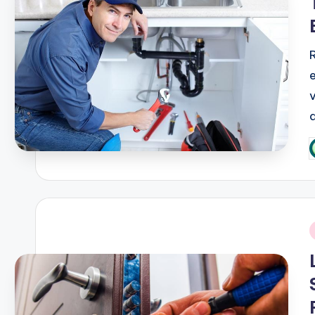
P
b
i