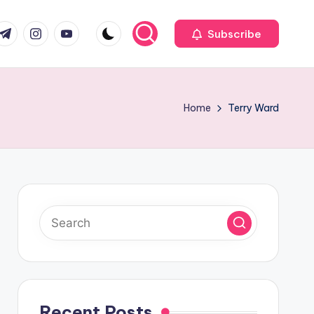
com
r.com
.me
instagram.com
youtube.com
Subscribe
Home
Terry Ward
Recent Posts