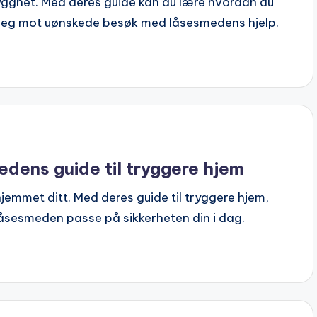
ygghet. Med deres guide kan du lære hvordan du
tt deg mot uønskede besøk med låsesmedens hjelp.
ens guide til tryggere hjem
emmet ditt. Med deres guide til tryggere hjem,
låsesmeden passe på sikkerheten din i dag.