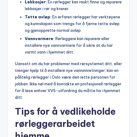
Lekkasjer:
‌En rørlegger kan raskt finne og reparere
lekkasjer​ i rør og kraner.
Tette⁢ avløp:
En erfaren rørlegger har verktøyene
og kunnskapen som⁤ trengs for å fjerne⁢ tette avløp
og gjenopprette⁤ normal avløp.
Vannvarmere:
Rørleggere kan reparere ‍eller​
installere nye​ vannvarmere for å‍ sikre at du har
varmt vann i hjemmet ditt.
Uansett om du har problemer med rørsystemet ditt, ‍eller⁢
trenger⁢ hjelp til ⁤å installere nye⁢ vanninnretninger, kan ⁣en
pålitelig rørlegger i⁢ Oslo ⁢være⁣ den rette personen for
jobben. Ikke nøl⁣ med å kontakte en‌ profesjonell ‌rørlegger
for å løse enhver VVS-utfordring‌ du måtte ⁣ha i hjemmet
⁣ditt.
Tips for å vedlikeholde
rørleggerarbeidet
hjemme