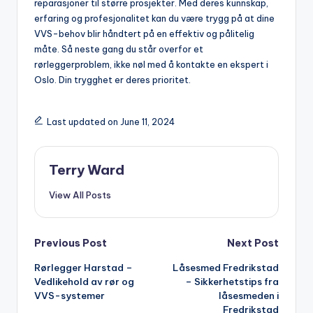
reparasjoner ‌til større‌ prosjekter. Med deres kunnskap,‍
erfaring og profesjonalitet kan du være⁢ trygg på at ​dine
VVS-behov blir håndtert ⁣på⁤ en effektiv og pålitelig
måte. Så neste ‌gang du står‌ overfor et
rørleggerproblem, ⁣ikke nøl ⁣med⁤ å kontakte en ekspert ‌i
Oslo. Din trygghet er ⁢deres‌ prioritet.
Last updated on June 11, 2024
Terry Ward
View All Posts
Post
Previous Post
Next Post
Rørlegger Harstad –
Låsesmed Fredrikstad
navigation
Vedlikehold av rør og
– Sikkerhetstips fra
VVS-systemer
låsesmeden i
Fredrikstad