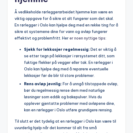
Å vedlikeholde rørleggerarbeidet hjemme kan ⁢være en⁢
viktig oppgave for å sikre at ‌alt fungerer som det skal.
En rørlegger i Oslo kan‍ hjelpe deg med en rekke ting‍ for å
sikre at systemene​ dine for⁣ vann og ⁤avløp fungerer
effektivt og problemfritt. Her ‍
er noen nyttige tips
:
Sjekk for lekkasjer regelmessig:
Det er viktig å‍
se etter tegn ⁣på lekkasjer i rørsystemet ditt, som
fuktige flekker⁣ på‌ vegger eller tak. En rørlegger i
⁣Oslo kan ‍hjelpe ‍deg med å reparere eventuelle
lekkasjer før de blir ⁢til store problemer.
Rens ​avløp jevnlig:
For å unngå tilstoppede avløp,
bør​ du⁤ regelmessig ⁣rense‍ dem ‌med naturlige
løsninger som eddik og​ bakepulver. Hvis du
opplever gjentatte problemer ‍med‌ avløpene dine,
kan ⁢en rørlegger ⁤i Oslo utføre grundigere ⁢rensing.
Til slutt er det tydelig at​ en rørlegger i Oslo kan⁣ være til‌
uvurderlig hjelp når‍ det kommer til alt⁤ fra små